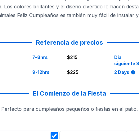
. Los colores brillantes y el diseño divertido lo hacen desta
Animales Feliz Cumpleaños es también muy fácil de instalar y
cogida, tú puedes relajarte y disfrutar la fiesta. ¿Qué esp
Referencia de precios
7-8hrs
$215
Día
siguiente 
9-12hrs
$225
2 Days
El Comienzo de la Fiesta
Perfecto para cumpleaños pequeños o fiestas en el patio.