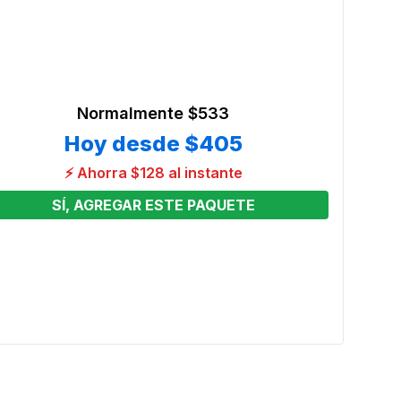
Normalmente
$533
Hoy desde
$405
⚡ Ahorra $128 al instante
SÍ, AGREGAR ESTE PAQUETE
 4
13 x 
Cump
Preci
From