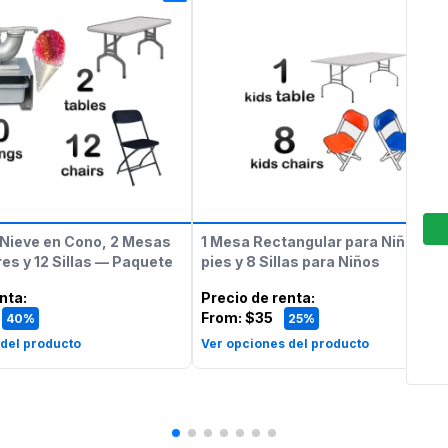
Nieve en Cono, 2 Mesas
1 Mesa Rectangular para Niños de
es y 12 Sillas — Paquete
pies y 8 Sillas para Niños
enta
:
Precio de renta
:
From:
$35
40%
25%
 del producto
Ver opciones del producto