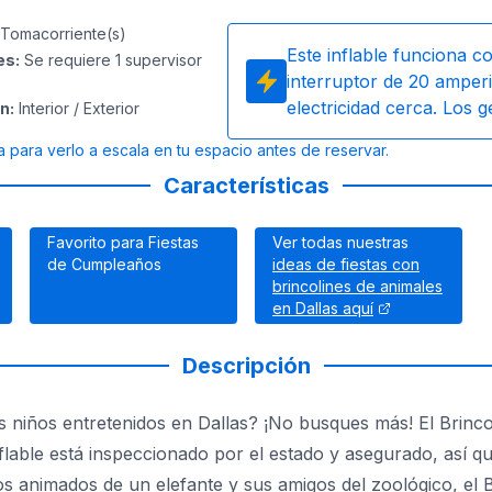
Tomacorriente(s)
Este inflable funciona c
es
:
Se requiere 1 supervisor
interruptor de 20 amperi
electricidad cerca. Los 
ón
:
Interior / Exterior
a para verlo a escala en tu espacio antes de reservar.
Características
Favorito para Fiestas
Ver todas nuestras
de Cumpleaños
ideas de fiestas con
brincolines de animales
en Dallas aquí
Descripción
s niños entretenidos en Dallas? ¡No busques más! El Brinc
inflable está inspeccionado por el estado y asegurado, así q
s animados de un elefante y sus amigos del zoológico, el B