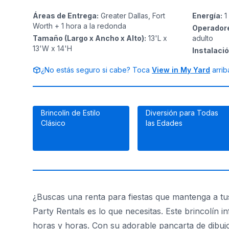
Áreas de Entrega
:
Greater Dallas, Fort
Energía
:
1
Worth + 1 hora a la redonda
Operador
Tamaño (Largo x Ancho x Alto)
:
13'L x
adulto
13'W x 14'H
Instalaci
¿No estás seguro si cabe? Toca
View in My Yard
arrib
Brincolín de Estilo
Diversión para Todas
Clásico
las Edades
¿Buscas una renta para fiestas que mantenga a tu
Party Rentals es lo que necesitas. Este brincolín 
horas y horas. Con su adorable pancarta de dibujo