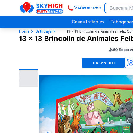
(214)609-1759
SkyHigh Logo
Casas Inflables
Toboganes
Home
Birthdays
13 x 13 Brincolín de Animales Feliz C
13 x 13 Brincolín de Animales Fe
60
Reserv
VER VIDEO
3D
Festivales Religiosos
Picnics Empresariales
Eventos Comunitarios
Fiestas de Dinosaurios
Fiestas p