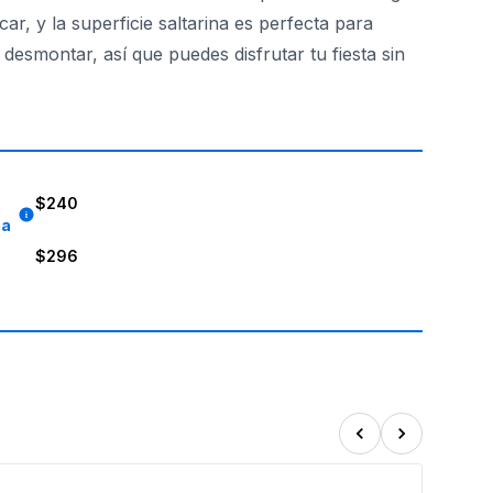
car, y la superficie saltarina es perfecta para
 desmontar, así que puedes disfrutar tu fiesta sin
eras? ¡Reserva tu Brincolín de Animales Feliz Cumpleaños ho
$240
8a
$296