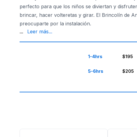
perfecto para que los niños se diviertan y disfruten
brincar, hacer volteretas y girar. El Brincolín de 
preocuparte por la instalación.
Rentals se encarga de la entrega, instalación y re
...
Leer más...
1-4hrs
$195
5-6hrs
$205