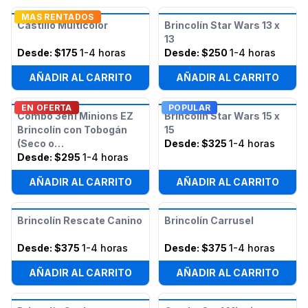
MAS RENTADOS
Castillo Multicolor
Brincolín Star Wars 13 x
13
Desde:
$175
1-4 horas
Desde:
$250
1-4 horas
AÑADIR AL CARRITO
AÑADIR AL CARRITO
EN OFERTA
POPULAR
Combo 3en1 Minions EZ
Brincolín Star Wars 15 x
Brincolín con Tobogán
15
(Seco o
Desde:
$325
1-4 horas
Húmedo/Acuático)
Desde:
$295
1-4 horas
AÑADIR AL CARRITO
AÑADIR AL CARRITO
Brincolín Rescate Canino
Brincolín Carrusel
Desde:
$375
1-4 horas
Desde:
$375
1-4 horas
AÑADIR AL CARRITO
AÑADIR AL CARRITO