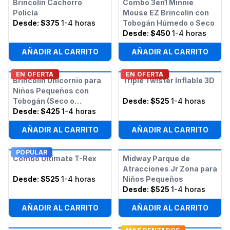
Brincolín Cachorro
Combo 3en1 Minnie
Policía
Mouse EZ Brincolín con
Desde:
$375
1-4 horas
Tobogán Húmedo o Seco
Desde:
$450
1-4 horas
AÑADIR AL CARRITO
AÑADIR AL CARRITO
EN OFERTA
EN OFERTA
Brincolín Unicornio para
Triple Twister Inflable 3D
Niños Pequeños con
Tobogán (Seco o
Desde:
$525
1-4 horas
Húmedo)
Desde:
$425
1-4 horas
AÑADIR AL CARRITO
AÑADIR AL CARRITO
POPULAR
Combo Ultimate T-Rex
Midway Parque de
Atracciones Jr Zona para
Desde:
$525
1-4 horas
Niños Pequeños
Desde:
$525
1-4 horas
AÑADIR AL CARRITO
AÑADIR AL CARRITO