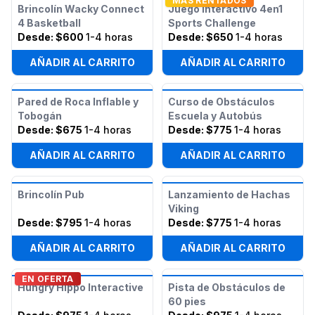
MAS RENTADOS
Brincolín Wacky Connect
Juego Interactivo 4en1
4 Basketball
Sports Challenge
Desde:
$600
1-4 horas
Desde:
$650
1-4 horas
AÑADIR AL CARRITO
AÑADIR AL CARRITO
Pared de Roca Inflable y
Curso de Obstáculos
Tobogán
Escuela y Autobús
Desde:
$675
1-4 horas
Desde:
$775
1-4 horas
AÑADIR AL CARRITO
AÑADIR AL CARRITO
Brincolín Pub
Lanzamiento de Hachas
Viking
Desde:
$795
1-4 horas
Desde:
$775
1-4 horas
AÑADIR AL CARRITO
AÑADIR AL CARRITO
EN OFERTA
Hungry Hippo Interactive
Pista de Obstáculos de
60 pies