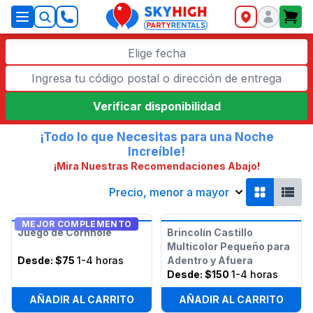
SkyHigh Logo
Elige fecha
Verificar disponibilidad
¡Todo lo que Necesitas para una Noche
Increíble!
¡Mira Nuestras Recomendaciones Abajo!
Precio, menor a mayor
MEJOR COMPLEMENTO
Juego de Cornhole
Brincolín Castillo
Multicolor Pequeño para
Desde:
$75
1-4 horas
Adentro y Afuera
Desde:
$150
1-4 horas
AÑADIR AL CARRITO
AÑADIR AL CARRITO