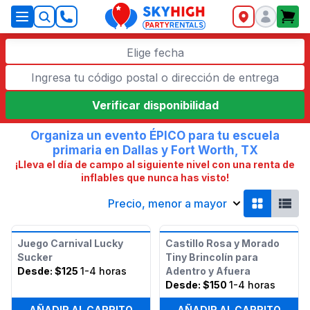
SkyHigh Logo
Elige fecha
Verificar disponibilidad
Organiza un evento ÉPICO para tu escuela
primaria en Dallas y Fort Worth, TX
¡Lleva el día de campo al siguiente nivel con una renta de
inflables que nunca has visto!
Precio, menor a mayor
Juego Carnival Lucky
Castillo Rosa y Morado
Sucker
Tiny Brincolín para
Desde:
$125
1-4 horas
Adentro y Afuera
Desde:
$150
1-4 horas
AÑADIR AL CARRITO
AÑADIR AL CARRITO