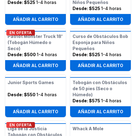
Desde:
$525
1-4 horas
Niños Pequeños
Desde:
$525
1-4 horas
AÑADIR AL CARRITO
AÑADIR AL CARRITO
EN OFERTA
Patriot Monster Truck 18'
Curso de Obstáculos Bob
(Tobogán Húmedo o
Esponja para Niños
Seco)
Pequeños
Desde:
$500
1-4 horas
Desde:
$525
1-4 horas
AÑADIR AL CARRITO
AÑADIR AL CARRITO
Junior Sports Games
Tobogán con Obstáculos
de 50 pies (Seco o
Desde:
$550
1-4 horas
Húmedo)
Desde:
$575
1-4 horas
AÑADIR AL CARRITO
AÑADIR AL CARRITO
EN OFERTA
Liga de la Justicia
Whack A Mole
Tobogán con Obstáculos