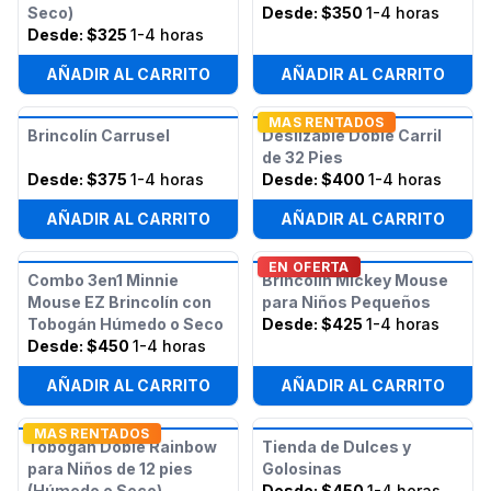
Seco)
Desde:
$350
1-4 horas
Desde:
$325
1-4 horas
AÑADIR AL CARRITO
AÑADIR AL CARRITO
MAS RENTADOS
Brincolín Carrusel
Deslizable Doble Carril
de 32 Pies
Desde:
$375
1-4 horas
Desde:
$400
1-4 horas
AÑADIR AL CARRITO
AÑADIR AL CARRITO
EN OFERTA
Combo 3en1 Minnie
Brincolín Mickey Mouse
Mouse EZ Brincolín con
para Niños Pequeños
Tobogán Húmedo o Seco
Desde:
$425
1-4 horas
Desde:
$450
1-4 horas
AÑADIR AL CARRITO
AÑADIR AL CARRITO
MAS RENTADOS
Tobogán Doble Rainbow
Tienda de Dulces y
para Niños de 12 pies
Golosinas
(Húmedo o Seco)
Desde:
$450
1-4 horas