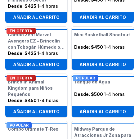
Desde:
$425
1-4 horas
AÑADIR AL CARRITO
AÑADIR AL CARRITO
EN OFERTA
Combo 3en1 Marvel
Mini Basketball Shootout
Avengers EZ - Brincolín
con Tobogán Húmedo o
Desde:
$450
1-4 horas
Seco
Desde:
$425
1-4 horas
AÑADIR AL CARRITO
AÑADIR AL CARRITO
EN OFERTA
POPULAR
Brincolín Animal
Tanque de Agua
Kingdom para Niños
Pequeños
Desde:
$500
1-4 horas
Desde:
$450
1-4 horas
AÑADIR AL CARRITO
AÑADIR AL CARRITO
POPULAR
Combo Ultimate T-Rex
Midway Parque de
Atracciones Jr Zona para