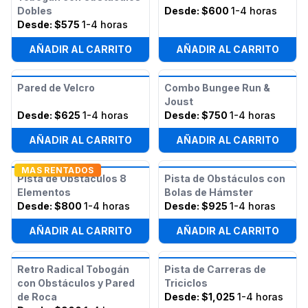
Dobles
Desde:
$600
1-4 horas
Desde:
$575
1-4 horas
AÑADIR AL CARRITO
AÑADIR AL CARRITO
Pared de Velcro
Combo Bungee Run &
Joust
Desde:
$625
1-4 horas
Desde:
$750
1-4 horas
AÑADIR AL CARRITO
AÑADIR AL CARRITO
MAS RENTADOS
Pista de Obstáculos 8
Pista de Obstáculos con
Elementos
Bolas de Hámster
Desde:
$800
1-4 horas
Desde:
$925
1-4 horas
AÑADIR AL CARRITO
AÑADIR AL CARRITO
Retro Radical Tobogán
Pista de Carreras de
con Obstáculos y Pared
Triciclos
de Roca
Desde:
$1,025
1-4 horas