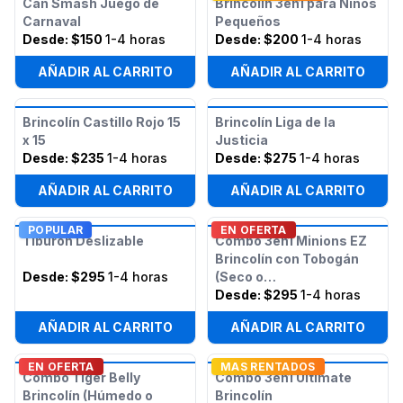
Can Smash Juego de
Brincolín 3en1 para Niños
Carnaval
Pequeños
Desde:
$150
1-4 horas
Desde:
$200
1-4 horas
AÑADIR AL CARRITO
AÑADIR AL CARRITO
Brincolín Castillo Rojo 15
Brincolín Liga de la
x 15
Justicia
Desde:
$235
1-4 horas
Desde:
$275
1-4 horas
AÑADIR AL CARRITO
AÑADIR AL CARRITO
POPULAR
EN OFERTA
Tiburón Deslizable
Combo 3en1 Minions EZ
Brincolín con Tobogán
Desde:
$295
1-4 horas
(Seco o
Húmedo/Acuático)
Desde:
$295
1-4 horas
AÑADIR AL CARRITO
AÑADIR AL CARRITO
EN OFERTA
MAS RENTADOS
Combo Tiger Belly
Combo 3en1 Ultimate
Brincolín (Húmedo o
Brincolín