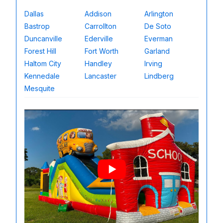
Dallas
Addison
Arlington
Bastrop
Carrollton
De Soto
Duncanville
Ederville
Everman
Forest Hill
Fort Worth
Garland
Haltom City
Handley
Irving
Kennedale
Lancaster
Lindberg
Mesquite