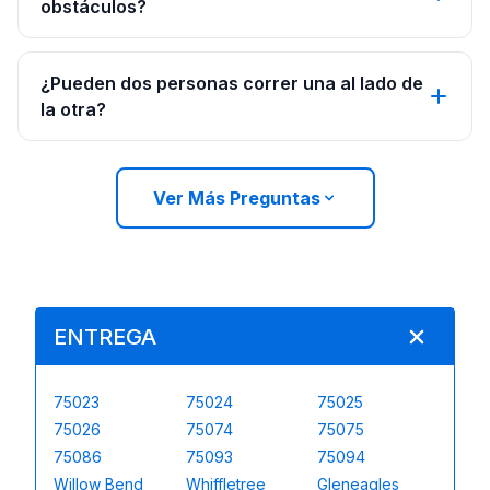
obstáculos?
¿Pueden dos personas correr una al lado de
la otra?
Ver Más Preguntas
ENTREGA
75023
75024
75025
75026
75074
75075
75086
75093
75094
Willow Bend
Whiffletree
Gleneagles