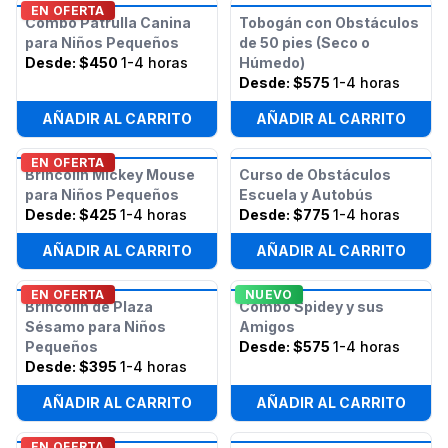
EN OFERTA
Combo Patrulla Canina
Tobogán con Obstáculos
para Niños Pequeños
de 50 pies (Seco o
Desde:
$450
1-4 horas
Húmedo)
Desde:
$575
1-4 horas
AÑADIR AL CARRITO
AÑADIR AL CARRITO
EN OFERTA
Brincolín Mickey Mouse
Curso de Obstáculos
para Niños Pequeños
Escuela y Autobús
Desde:
$425
1-4 horas
Desde:
$775
1-4 horas
AÑADIR AL CARRITO
AÑADIR AL CARRITO
EN OFERTA
NUEVO
Brincolín de Plaza
Combo Spidey y sus
Sésamo para Niños
Amigos
Pequeños
Desde:
$575
1-4 horas
Desde:
$395
1-4 horas
AÑADIR AL CARRITO
AÑADIR AL CARRITO
EN OFERTA