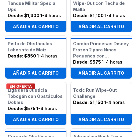
Tanque Militar Special
Wipe-Out con Techo de
Ops
Malla
Desde:
$1,300
1-4 horas
Desde:
$1,100
1-4 horas
AÑADIR AL CARRITO
AÑADIR AL CARRITO
Pista de Obstáculos
Combo Princesas Disney
Laberinto de Maíz
Frozen 2 para Niños
Desde:
$850
1-4 horas
Pequeños con
Obstáculos
Desde:
$575
1-4 horas
AÑADIR AL CARRITO
AÑADIR AL CARRITO
EN OFERTA
Liga de la Justicia
Toxic Run Wipe-Out
Tobogán con Obstáculos
Challenge
Dobles
Desde:
$1,150
1-4 horas
Desde:
$575
1-4 horas
AÑADIR AL CARRITO
AÑADIR AL CARRITO
Curso de Obstáculos
Adrenaline Rush Toxic