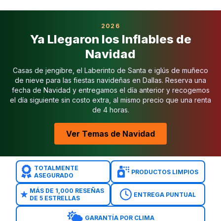
Completamente asegurado para parques, escuelas e 
Sanitizado antes y después de cada evento
2026
Instalación manejada por personal verificado
Ya Llegaron los Inflables de
Reserva en línea fácil con 50% de depósito --- ## 
Navidad
Brincolines en Plano
Toboganes Acuáticos en Plano
Casas de jengibre, el Laberinto de Santa e iglús de muñeco
Inflables para Niños Pequeños en Plano
de nieve para las fiestas navideñas en Dallas. Reserva una
Combos de Brincolines en Plano
fecha de Navidad y entregamos el día anterior y recogemos
el día siguiente sin costo extra, al mismo precio que una renta
Juegos Interactivos en Plano
--- ## Reserva un Cur
de 4 horas.
Ver Temas de Navidad
TOTALMENTE
PRODUCTOS LIMPIOS
ASEGURADO
MÁS DE 1,000 RESEÑAS
ENTREGA PUNTUAL
DE 5 ESTRELLAS
GARANTÍA POR CLIMA