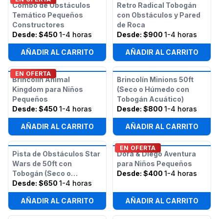
Combo de Obstáculos
Retro Radical Tobogán
Temático Pequeños
con Obstáculos y Pared
Constructores
de Roca
Desde:
$450
1-4 horas
Desde:
$900
1-4 horas
AÑADIR AL CARRITO
AÑADIR AL CARRITO
EN OFERTA
Brincolín Animal
Brincolín Minions 50ft
Kingdom para Niños
(Seco o Húmedo con
Pequeños
Tobogán Acuático)
Desde:
$450
1-4 horas
Desde:
$800
1-4 horas
AÑADIR AL CARRITO
AÑADIR AL CARRITO
EN OFERTA
Pista de Obstáculos Star
Dora & Diego Aventura
Wars de 50ft con
para Niños Pequeños
Tobogán (Seco o
Desde:
$400
1-4 horas
Húmedo)
Desde:
$650
1-4 horas
AÑADIR AL CARRITO
AÑADIR AL CARRITO