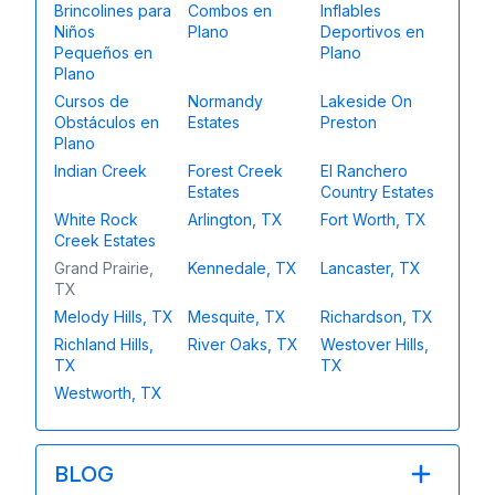
Brincolines para
Combos en
Inflables
Niños
Plano
Deportivos en
Pequeños en
Plano
Plano
Cursos de
Normandy
Lakeside On
Obstáculos en
Estates
Preston
Plano
Indian Creek
Forest Creek
El Ranchero
Estates
Country Estates
White Rock
Arlington, TX
Fort Worth, TX
Creek Estates
Grand Prairie,
Kennedale, TX
Lancaster, TX
TX
Melody Hills, TX
Mesquite, TX
Richardson, TX
Richland Hills,
River Oaks, TX
Westover Hills,
TX
TX
Westworth, TX
BLOG