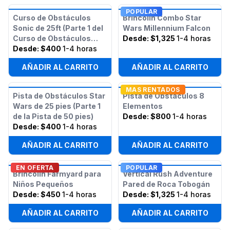
POPULAR
Curso de Obstáculos
Brincolín Combo Star
Sonic de 25ft (Parte 1 del
Wars Millennium Falcon
Curso de Obstáculos
Desde:
$1,325
1-4 horas
Sonic de 50ft)
Desde:
$400
1-4 horas
AÑADIR AL CARRITO
AÑADIR AL CARRITO
MAS RENTADOS
Pista de Obstáculos Star
Pista de Obstáculos 8
Wars de 25 pies (Parte 1
Elementos
de la Pista de 50 pies)
Desde:
$800
1-4 horas
Desde:
$400
1-4 horas
AÑADIR AL CARRITO
AÑADIR AL CARRITO
EN OFERTA
POPULAR
Brincolín Farmyard para
Vertical Rush Adventure
Niños Pequeños
Pared de Roca Tobogán
Desde:
$450
1-4 horas
Desde:
$1,325
1-4 horas
AÑADIR AL CARRITO
AÑADIR AL CARRITO