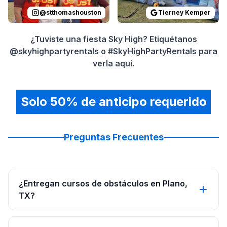
@
stthomashouston
Tierney Kemper
¿Tuviste una fiesta Sky High? Etiquétanos
@skyhighpartyrentals o #SkyHighPartyRentals para
verla aquí.
Solo 50% de anticipo requerido
Preguntas Frecuentes
¿Entregan cursos de obstáculos en Plano,
TX?