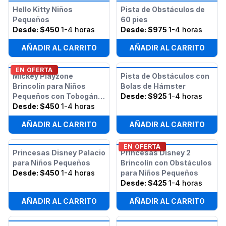
Hello Kitty Niños
Pista de Obstáculos de
Pequeños
60 pies
Desde:
$450
1-4 horas
Desde:
$975
1-4 horas
AÑADIR AL CARRITO
AÑADIR AL CARRITO
EN OFERTA
Mickey Playzone
Pista de Obstáculos con
Brincolín para Niños
Bolas de Hámster
Pequeños con Tobogán
Desde:
$925
1-4 horas
(Húmedo o Seco)
Desde:
$450
1-4 horas
AÑADIR AL CARRITO
AÑADIR AL CARRITO
EN OFERTA
Princesas Disney Palacio
Princesas Disney 2
para Niños Pequeños
Brincolín con Obstáculos
Desde:
$450
1-4 horas
para Niños Pequeños
Desde:
$425
1-4 horas
AÑADIR AL CARRITO
AÑADIR AL CARRITO