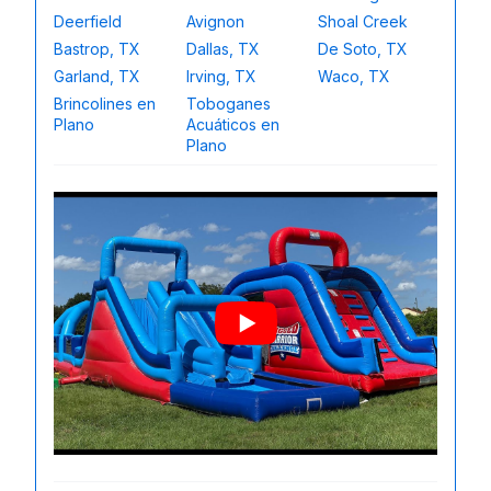
Deerfield
Avignon
Shoal Creek
Bastrop, TX
Dallas, TX
De Soto, TX
Garland, TX
Irving, TX
Waco, TX
Brincolines en
Toboganes
Plano
Acuáticos en
Plano