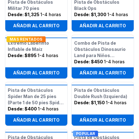
Pista de Obstáculos
Pista de Obstáculos
Militar 70 pies
Black Ops
Desde:
$1,325
1-4 horas
Desde:
$1,300
1-4 horas
AÑADIR AL CARRITO
AÑADIR AL CARRITO
MAS RENTADOS
Extremo Laberinto
Combo de Pista de
Inflable de Maíz
Obstáculos Dinosaurio
Desde:
$895
1-4 horas
Land para Niños
Pequeños
Desde:
$450
1-4 horas
AÑADIR AL CARRITO
AÑADIR AL CARRITO
Pista de Obstáculos
Pista de Obstáculos
Spider Man de 25 pies
Double Rush (Izquierda)
(Parte 1 de 50 pies Spider
Desde:
$1,150
1-4 horas
Man)
Desde:
$400
1-4 horas
AÑADIR AL CARRITO
AÑADIR AL CARRITO
POPULAR
Pista de Obstáculos
Pista de Obstáculos