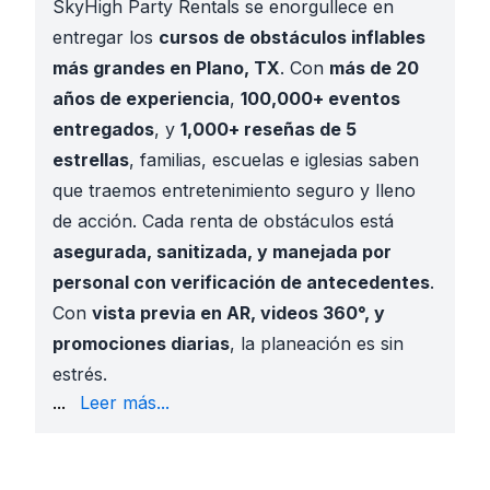
SkyHigh Party Rentals se enorgullece en
entregar los
cursos de obstáculos inflables
más grandes en Plano, TX
. Con
más de 20
años de experiencia
,
100,000+ eventos
entregados
, y
1,000+ reseñas de 5
estrellas
, familias, escuelas e iglesias saben
que traemos entretenimiento seguro y lleno
de acción. Cada renta de obstáculos está
asegurada, sanitizada, y manejada por
personal con verificación de antecedentes
.
Con
vista previa en AR, videos 360°, y
promociones diarias
, la planeación es sin
estrés.
de jóvenes y familias de iglesias
en todas las colonia
...
Leer más...
Reuniones comunitarias
en
Bob Woodruff Park y O
El inventario más grande de cursos de obstáculos e
Precios accesibles con promociones diarias