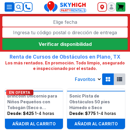
SkyHigh Logo
Elige fecha
Verificar disponibilidad
Renta de Cursos de Obstáculos en Plano, TX
Los más rentados. En promoción. Todo limpio, asegurado
e inspeccionado por el estado.
Favoritos
EN OFERTA
Brincolín Unicornio para
Sonic Pista de
Niños Pequeños con
Obstáculos 50 pies
Tobogán (Seco o
Húmedo o Seco
Húmedo)
Desde:
$425
1-4 horas
Desde:
$775
1-4 horas
AÑADIR AL CARRITO
AÑADIR AL CARRITO