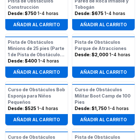
Pista de Obstáculos
Pared de Roca Inflable y
Construcción
Tobogán
Desde:
$750
1-4 horas
Desde:
$675
1-4 horas
AÑADIR AL CARRITO
AÑADIR AL CARRITO
Pista de Obstáculos
Pista de Obstáculos
Minions de 25 pies (Parte
Parque de Atracciones
1 de Pista de Obstáculos
Desde:
$2,000
1-4 horas
Minions de 50 pies)
Desde:
$400
1-4 horas
AÑADIR AL CARRITO
AÑADIR AL CARRITO
Curso de Obstáculos Bob
Curso de Obstáculos
Esponja para Niños
Militar Boot Camp de 100
Pequeños
Pies
Desde:
$525
1-4 horas
Desde:
$1,750
1-4 horas
AÑADIR AL CARRITO
AÑADIR AL CARRITO
Curso de Obstáculos
Pista de Obstáculos