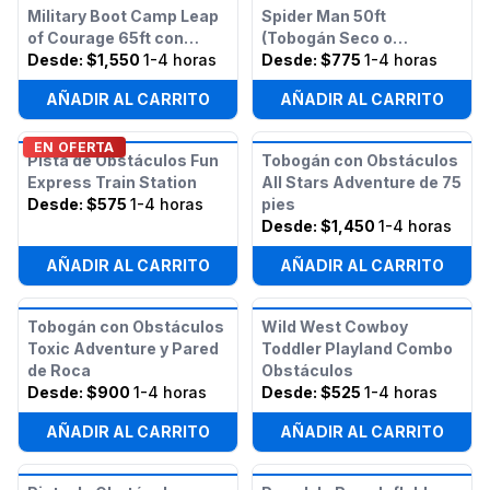
Military Boot Camp Leap
Spider Man 50ft
of Courage 65ft con
(Tobogán Seco o
Tobogán Seco Doble
Desde:
$1,550
1-4 horas
Húmedo)
Desde:
$775
1-4 horas
AÑADIR AL CARRITO
AÑADIR AL CARRITO
EN OFERTA
Pista de Obstáculos Fun
Tobogán con Obstáculos
Express Train Station
All Stars Adventure de 75
Desde:
$575
1-4 horas
pies
Desde:
$1,450
1-4 horas
AÑADIR AL CARRITO
AÑADIR AL CARRITO
Tobogán con Obstáculos
Wild West Cowboy
Toxic Adventure y Pared
Toddler Playland Combo
de Roca
Obstáculos
Desde:
$900
1-4 horas
Desde:
$525
1-4 horas
AÑADIR AL CARRITO
AÑADIR AL CARRITO