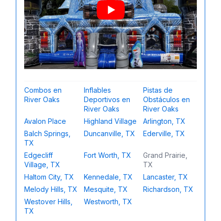
Combos en
Inflables
Pistas de
River Oaks
Deportivos en
Obstáculos en
River Oaks
River Oaks
Avalon Place
Highland Village
Arlington, TX
Balch Springs,
Duncanville, TX
Ederville, TX
TX
Edgecliff
Fort Worth, TX
Grand Prairie,
Village, TX
TX
Haltom City, TX
Kennedale, TX
Lancaster, TX
Melody Hills, TX
Mesquite, TX
Richardson, TX
Westover Hills,
Westworth, TX
TX