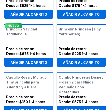
Precio de renta
:
Precio de renta
:
Desde:
$525
1-4 horas
Desde:
$175
1-4 horas
AÑADIR AL CARRITO
AÑADIR AL CARRITO
NUEVO
Brincolín Navidad
Brincolín Princesa (Tiny
Toddlerville
Yard Series)
Precio de renta
:
Precio de renta
:
Desde:
$675
1-4 horas
Desde:
$225
1-4 horas
AÑADIR AL CARRITO
AÑADIR AL CARRITO
Castillo Rosa y Morado
Combo Princesas Disney
Tiny Brincolín para
Frozen 2 para Niños
Adentro y Afuera
Pequeños con
Obstáculos
Precio de renta
:
Precio de renta
:
Desde:
$150
1-4 horas
Desde:
$575
1-4 horas