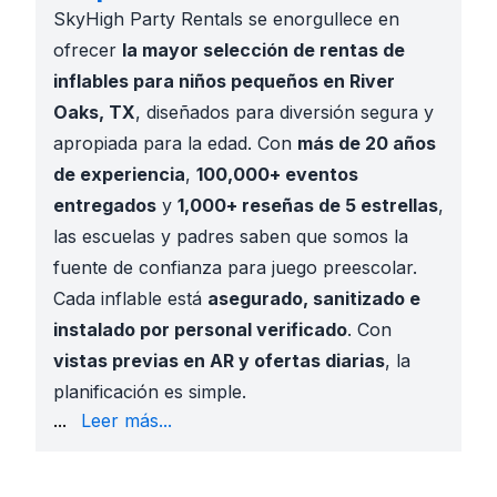
SkyHigh Party Rentals se enorgullece en
ofrecer
la mayor selección de rentas de
inflables para niños pequeños en River
Oaks, TX
, diseñados para diversión segura y
apropiada para la edad. Con
más de 20 años
de experiencia
,
100,000+ eventos
entregados
y
1,000+ reseñas de 5 estrellas
,
las escuelas y padres saben que somos la
fuente de confianza para juego preescolar.
Cada inflable está
asegurado, sanitizado e
instalado por personal verificado
. Con
vistas previas en AR y ofertas diarias
, la
planificación es simple.
Programas de pre-K y kínder de Castleberry ISD
...
Leer más...
Eventos de jóvenes de iglesia y días familiares
en 
Celebraciones comunitarias
en
McGee Park y Cam