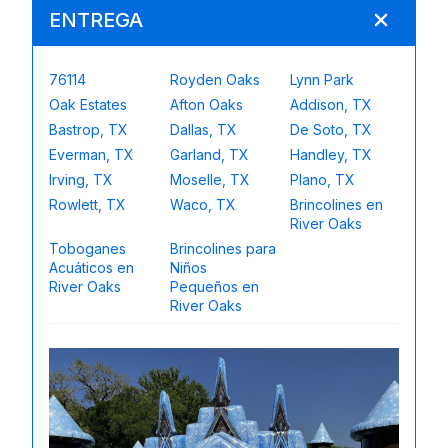
ENTREGA
76114
Royden Oaks
Lynn Park
Oak Estates
Afton Oaks
Addison, TX
Bastrop, TX
Dallas, TX
De Soto, TX
Everman, TX
Garland, TX
Handley, TX
Irving, TX
Moselle, TX
Plano, TX
Rowlett, TX
Waco, TX
Brincolines en
River Oaks
Toboganes
Brincolines para
Acuáticos en
Niños
River Oaks
Pequeños en
River Oaks