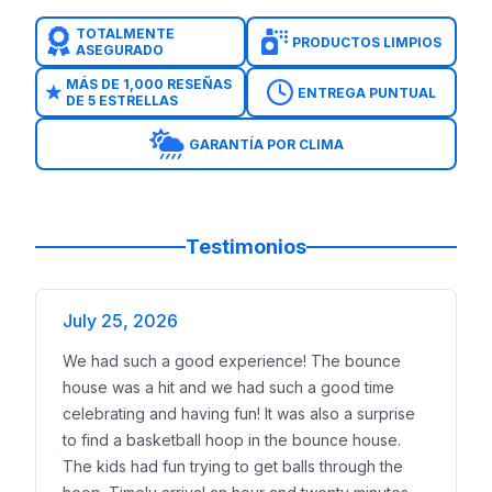
Diseños seguros y apropiados para la edad que los
Temas con licencia con personajes familiares
TOTALMENTE
PRODUCTOS LIMPIOS
ASEGURADO
Sanitizados antes y después de cada renta
Precios accesibles con ofertas diarias
MÁS DE 1,000 RESEÑAS
ENTREGA PUNTUAL
DE 5 ESTRELLAS
Totalmente asegurado para parques y escuelas
Reserva fácil con 50% de depósito --- ## Sirviendo 
GARANTÍA POR CLIMA
Brincolines en River Oaks
Toboganes Acuáticos en River Oaks
Combos de Brincolines en River Oaks
Cursos de Obstáculos en River Oaks
Testimonios
Juegos Interactivos en River Oaks
--- ## Reserva In
July 25, 2026
We had such a good experience! The bounce
house was a hit and we had such a good time
celebrating and having fun! It was also a surprise
to find a basketball hoop in the bounce house.
The kids had fun trying to get balls through the