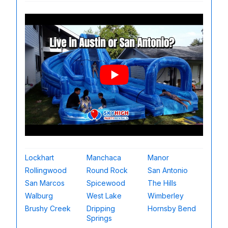
Lockhart
Manchaca
Manor
Rollingwood
Round Rock
San Antonio
San Marcos
Spicewood
The Hills
Walburg
West Lake
Wimberley
Brushy Creek
Dripping
Hornsby Bend
Springs