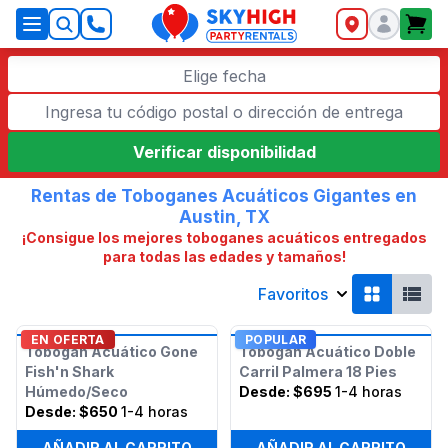
SkyHigh Logo
Elige fecha
Verificar disponibilidad
Rentas de Toboganes Acuáticos Gigantes en
Austin, TX
¡Consigue los mejores toboganes acuáticos entregados
para todas las edades y tamaños!
Favoritos
EN OFERTA
POPULAR
Tobogán Acuático Gone
Tobogán Acuático Doble
Fish'n Shark
Carril Palmera 18 Pies
Húmedo/Seco
Desde:
$695
1-4 horas
Desde:
$650
1-4 horas
AÑADIR AL CARRITO
AÑADIR AL CARRITO