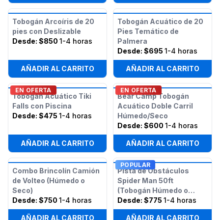
Tobogán Arcoíris de 20
Tobogán Acuático de 20
pies con Deslizable
Pies Temático de
Desde:
$850
1-4 horas
Palmera
Desde:
$695
1-4 horas
AÑADIR AL CARRITO
AÑADIR AL CARRITO
EN OFERTA
EN OFERTA
Tobogán Acuático Tiki
Bear Camp Tobogán
Falls con Piscina
Acuático Doble Carril
Desde:
$475
1-4 horas
Húmedo/Seco
Desde:
$600
1-4 horas
AÑADIR AL CARRITO
AÑADIR AL CARRITO
POPULAR
Combo Brincolín Camión
Pista de Obstáculos
de Volteo (Húmedo o
Spider Man 50ft
Seco)
(Tobogán Húmedo o
Desde:
$750
1-4 horas
Seco)
Desde:
$775
1-4 horas
AÑADIR AL CARRITO
AÑADIR AL CARRITO