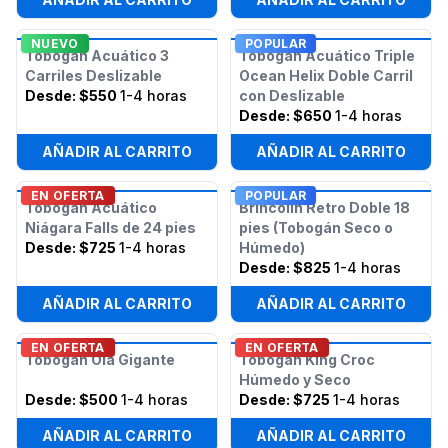
NUEVO
POPULAR
Tobogán Acuático 3
Tobogán Acuático Triple
Carriles Deslizable
Ocean Helix Doble Carril
Desde:
$550
1-4 horas
con Deslizable
Desde:
$650
1-4 horas
AÑADIR AL CARRITO
AÑADIR AL CARRITO
EN OFERTA
POPULAR
Tobogán Acuático
Brincolín Retro Doble 18
Niágara Falls de 24 pies
pies (Tobogán Seco o
Desde:
$725
1-4 horas
Húmedo)
Desde:
$825
1-4 horas
AÑADIR AL CARRITO
AÑADIR AL CARRITO
EN OFERTA
EN OFERTA
Tobogán Ola Gigante
Tobogán King Croc
Húmedo y Seco
Desde:
$500
1-4 horas
Desde:
$725
1-4 horas
AÑADIR AL CARRITO
AÑADIR AL CARRITO