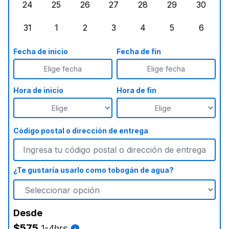
24
25
26
27
28
29
30
lunes, agosto 24, 2026
martes, agosto 25, 2026
miércoles, agosto 26, 2026
jueves, agosto 27, 2026
viernes, agosto 28, 2
sábado, agost
doming
31
1
2
3
4
5
6
lunes, agosto 31, 2026
martes, septiembre 1, 2026
miércoles, septiembre 2, 2026
jueves, septiembre 3, 2026
viernes, septiembre 4
sábado, septi
doming
Fecha de inicio
Fecha de fin
Elige fecha
Elige fecha
Hora de inicio
Hora de fin
Código postal o dirección de entrega
¿Te gustaría usarlo como tobogán de agua?
Desde
$575
1-4hrs