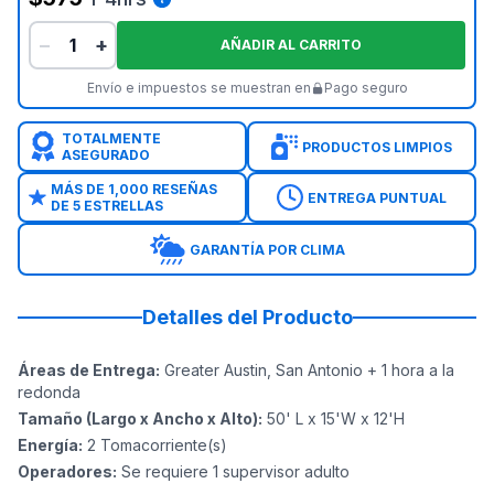
−
+
AÑADIR AL CARRITO
Envío e impuestos se muestran en
Pago seguro
TOTALMENTE
PRODUCTOS LIMPIOS
ASEGURADO
MÁS DE 1,000 RESEÑAS
ENTREGA PUNTUAL
DE 5 ESTRELLAS
GARANTÍA POR CLIMA
Detalles del Producto
Áreas de Entrega
:
Greater Austin, San Antonio + 1 hora a la
redonda
Tamaño (Largo x Ancho x Alto)
:
50' L x 15'W x 12'H
Energía
:
2
Tomacorriente(s)
Operadores
:
Se requiere 1 supervisor adulto