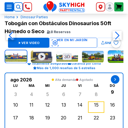
SkyHigh Logo
Home
Dinosaur Parties
Tobogán con Obstáculos Dinosaurios 50ft
Húmedo o Seco
8
Reservas
VER VIDEO
SHARE
Totalmente asegurado
Garantía por clima
Más de 1,000 reseñas de 5 estrellas
ago 2026
Alta demanda
Agotado
LU
MA
MI
JU
VI
SÁ
DO
9
3
4
5
6
7
8
lunes, agosto 3, 2026
martes, agosto 4, 2026
miércoles, agosto 5, 2026
jueves, agosto 6, 2026
viernes, agosto 7, 202
sábado, agost
doming
10
11
12
13
14
15
16
lunes, agosto 10, 2026
martes, agosto 11, 2026
miércoles, agosto 12, 2026
jueves, agosto 13, 2026
viernes, agosto 14, 2
sábado, agosto
doming
17
18
19
20
21
22
23
lunes, agosto 17, 2026
martes, agosto 18, 2026
miércoles, agosto 19, 2026
jueves, agosto 20, 2026
viernes, agosto 21, 20
sábado, agost
doming