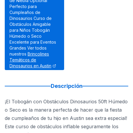
de Niebla Opcional
Perfecto para
Cumpleaños de
Dinosaurios Curso de
Obstáculos Amigable
para Niños Tobogán
Húmedo o Seco
Excelente para Eventos
Grandes Ver todos
nuestros
Brincolines
Temáticos de
Dinosaurios en Austin
Descripción
¡El Tobogán con Obstáculos Dinosaurios 50ft Húmedo
o Seco es la manera perfecta de hacer que la fiesta
de cumpleaños de tu hijo en Austin sea extra especial!
Este curso de obstáculos inflable seguramente los