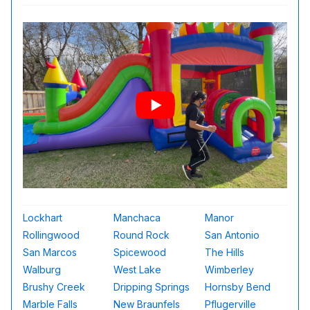
Lockhart
Manchaca
Manor
Rollingwood
Round Rock
San Antonio
San Marcos
Spicewood
The Hills
Walburg
West Lake
Wimberley
Brushy Creek
Dripping Springs
Hornsby Bend
Marble Falls
New Braunfels
Pflugerville