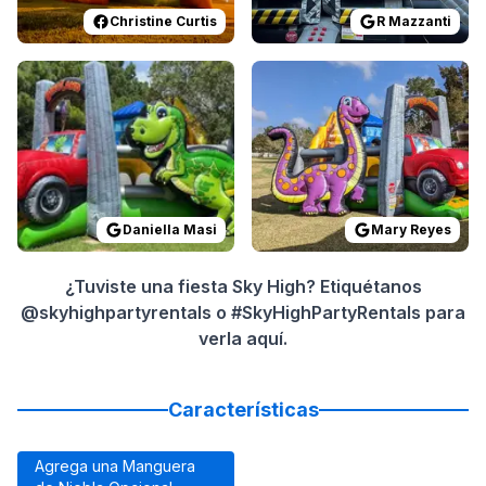
Christine Curtis
R Mazzanti
Reviewed on
GoogleReviews
Reviewed on
by
Daniella Masi
GoogleReview
:
It was bea
Daniella Masi
Mary Reyes
¿Tuviste una fiesta Sky High? Etiquétanos
@skyhighpartyrentals o #SkyHighPartyRentals para
verla aquí.
Características
Agrega una Manguera