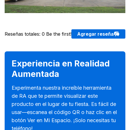
Reseñas totales
:
0
Be the first!
Agregar reseña
Experiencia en Realidad
Aumentada
Experimenta nuestra increíble herramienta
de RA que te permite visualizar este
producto en el lugar de tu fiesta. Es fácil de
usar—escanea el código QR o haz clic en el
botón Ver en Mi Espacio. ¡Solo necesitas tu
teléfono!