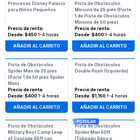
Princesas Disney Palacio
Pista de Obstáculos
para Niños Pequeños
Minions de 25 pies (Parte
1 de Pista de Obstáculos
Minions de 50 pies)
Precio de renta
:
Precio de renta
:
Desde:
$450
1-4 horas
Desde:
$400
1-4 horas
AÑADIR AL CARRITO
AÑADIR AL CARRITO
Pista de Obstáculos
Pista de Obstáculos
Spider Man de 25 pies
Double Rush (Izquierda)
(Parte 1 de 50 pies Spider
Man)
Precio de renta
:
Precio de renta
:
Desde:
$400
1-4 horas
Desde:
$1,150
1-4 horas
AÑADIR AL CARRITO
AÑADIR AL CARRITO
POPULAR
Pista de Obstáculos
Pista de Obstáculos
Military Boot Camp Leap
Spider Man 50ft
of Courage 65ft con
(Tobogán Seco o