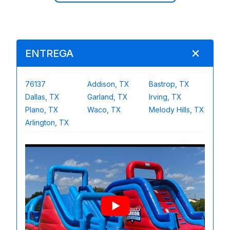
ENTREGA
76137
Addison, TX
Bastrop, TX
Dallas, TX
Garland, TX
Irving, TX
Plano, TX
Waco, TX
Melody Hills, TX
Arlington, TX