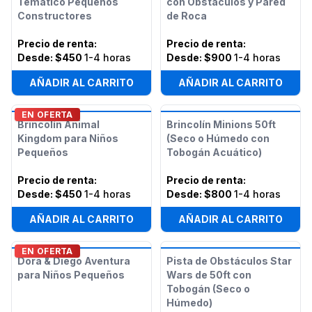
Temático Pequeños
con Obstáculos y Pared
Constructores
de Roca
Precio de renta
:
Precio de renta
:
Desde:
$450
1-4 horas
Desde:
$900
1-4 horas
AÑADIR AL CARRITO
AÑADIR AL CARRITO
EN OFERTA
Brincolín Animal
Brincolín Minions 50ft
Kingdom para Niños
(Seco o Húmedo con
Pequeños
Tobogán Acuático)
Precio de renta
:
Precio de renta
:
Desde:
$450
1-4 horas
Desde:
$800
1-4 horas
AÑADIR AL CARRITO
AÑADIR AL CARRITO
EN OFERTA
Dora & Diego Aventura
Pista de Obstáculos Star
para Niños Pequeños
Wars de 50ft con
Tobogán (Seco o
Húmedo)