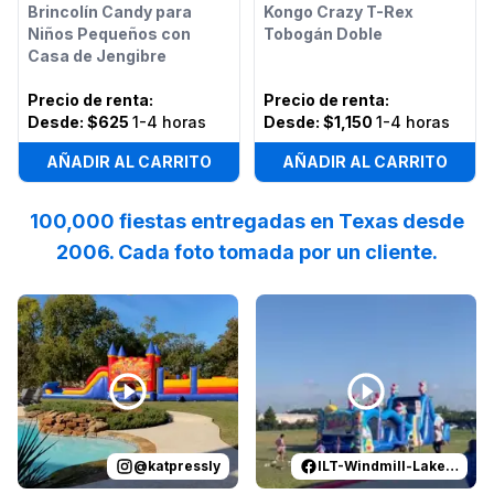
Brincolín Candy para
Kongo Crazy T-Rex
Niños Pequeños con
Tobogán Doble
Casa de Jengibre
Precio de renta
:
Precio de renta
:
Desde:
$625
1-4 horas
Desde:
$1,150
1-4 horas
AÑADIR AL CARRITO
AÑADIR AL CARRITO
100,000 fiestas entregadas en Texas desde
2006. Cada foto tomada por un cliente.
Reviewed on
Instagram
by
katpressly
Reviewed on
:
May the Thanksgivi
Facebook
by
I
@
katpressly
ILT-Windmill-Lakes-K-8-PTO