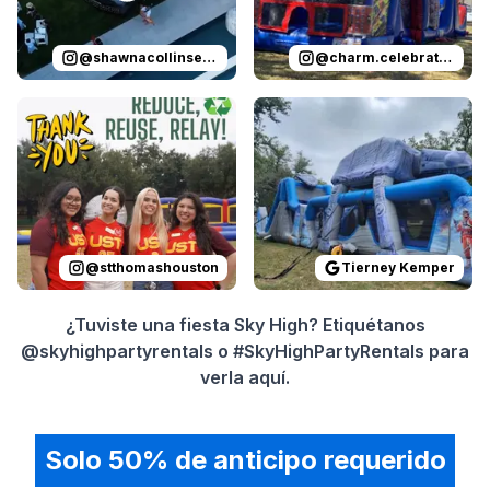
@
shawnacollinsevents
@
charm.celebrations
Reviewed on
Instagram
by
stthomashouston
Reviewed on
GoogleReview
:
Thank you 
@
stthomashouston
Tierney Kemper
¿Tuviste una fiesta Sky High? Etiquétanos
@skyhighpartyrentals o #SkyHighPartyRentals para
verla aquí.
Solo 50% de anticipo requerido