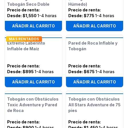
Tobogán Seco Doble
Húmedo)
Precio de renta
:
Precio de renta
:
Desde:
$1,550
1-4 horas
Desde:
$775
1-4 horas
AÑADIR AL CARRITO
AÑADIR AL CARRITO
MAS RENTADOS
Extremo Laberinto
Pared de Roca Inflable y
Inflable de Maíz
Tobogán
Precio de renta
:
Precio de renta
:
Desde:
$895
1-4 horas
Desde:
$675
1-4 horas
AÑADIR AL CARRITO
AÑADIR AL CARRITO
Tobogán con Obstáculos
Tobogán con Obstáculos
Toxic Adventure y Pared
All Stars Adventure de 75
de Roca
pies
Precio de renta
:
Precio de renta
:
Desde:
$900
1-4 horas
Desde:
$1,450
1-4 horas