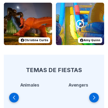
Reviewed on
Facebook
by
Christine Curtis
Reviewed on
Facebook
:
Epic Hallowe
by
A
Christine Curtis
Amy Quinn
TEMAS DE FIESTAS
Animales
Avengers