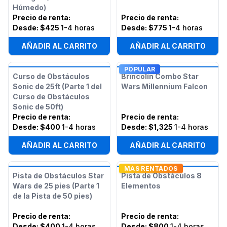
Húmedo)
Precio de renta
:
Precio de renta
:
Desde:
$425
1-4 horas
Desde:
$775
1-4 horas
AÑADIR AL CARRITO
AÑADIR AL CARRITO
POPULAR
Curso de Obstáculos
Brincolín Combo Star
Sonic de 25ft (Parte 1 del
Wars Millennium Falcon
Curso de Obstáculos
Sonic de 50ft)
Precio de renta
:
Precio de renta
:
Desde:
$400
1-4 horas
Desde:
$1,325
1-4 horas
AÑADIR AL CARRITO
AÑADIR AL CARRITO
MAS RENTADOS
Pista de Obstáculos Star
Pista de Obstáculos 8
Wars de 25 pies (Parte 1
Elementos
de la Pista de 50 pies)
Precio de renta
:
Precio de renta
:
Desde:
$400
1-4 horas
Desde:
$800
1-4 horas