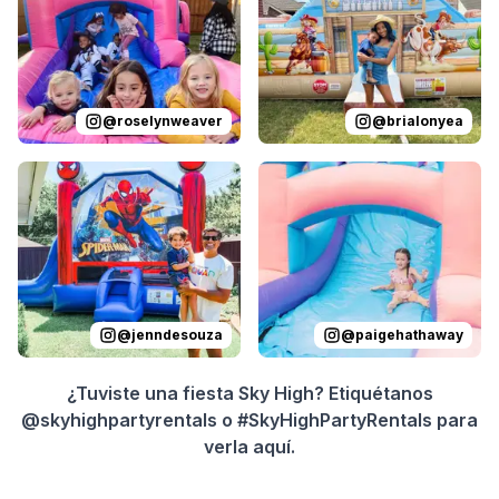
@
roselynweaver
@
brialonyea
Reviewed on
Instagram
by
jenndesouza
Reviewed on
:
Oscar swinging 
Instagram
by
p
@
jenndesouza
@
paigehathaway
¿Tuviste una fiesta Sky High? Etiquétanos
@skyhighpartyrentals o #SkyHighPartyRentals para
verla aquí.