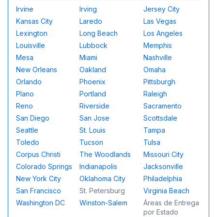
Carpas, Mesas y Sillas
Irvine
Irving
Jersey City
Sky High Party Rentals es más que inflables. Nuestra
Kansas City
Laredo
Las Vegas
Las opciones de entrega incluyen instalación el día ant
Lexington
Long Beach
Los Angeles
Más que Inflables: Servicios y Extras
Louisville
Lubbock
Memphis
Además de inflables y mobiliario, proporcionamos:
Mesa
Miami
Nashville
Renta de juegos de carnaval
New Orleans
Oakland
Omaha
Máquinas de concesión (palomitas, raspados, algodón
Orlando
Phoenix
Pittsburgh
Entretenimiento DJ y asistentes de eventos
Pantallas de cine al aire libre y cabinas de fotos
Plano
Portland
Raleigh
Sky dancers y arcos inflables
Reno
Riverside
Sacramento
Renta de realidad virtual
San Diego
San Jose
Scottsdale
Calentadores, ventiladores y generadores
Seattle
St. Louis
Tampa
Temas Infinitos para Cada Ocasión
Toledo
Tucson
Tulsa
Nuestros inflables y artículos abarcan casi todos los 
Corpus Christi
The Woodlands
Missouri City
También nos especializamos en eventos estacionales 
Colorado Springs
Indianapolis
Jacksonville
Confianza en Todo Texas y a Nivel Nacional
New York City
Oklahoma City
Philadelphia
Nuestra base de operaciones está en Texas, donde se
San Francisco
St. Petersburg
Virginia Beach
Houston
– incluyendo un radio de 3 horas
Washington DC
Winston-Salem
Áreas de Entrega
Austin
y
San Antonio
incluyendo un radio de 1 hora
por Estado