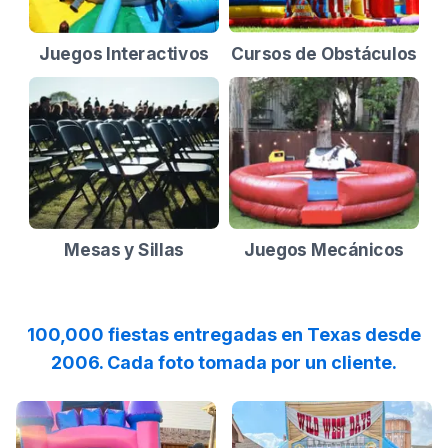
Juegos Interactivos
Cursos de Obstáculos
Mesas y Sillas
Juegos Mecánicos
100,000 fiestas entregadas en Texas desde
2006. Cada foto tomada por un cliente.
Reviewed on
Instagram
by
roselynweaver
Reviewed on
Instagram
:
It’s not a ki
by
b