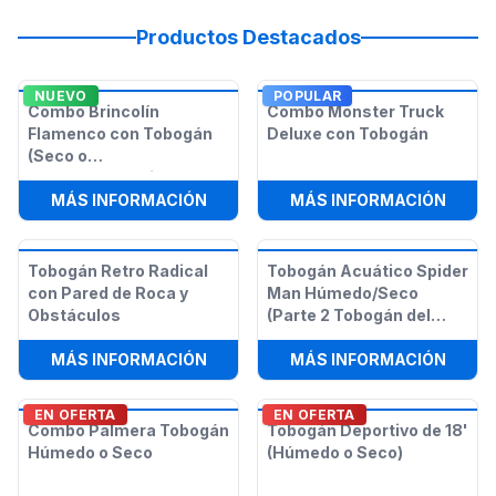
Productos Destacados
NUEVO
POPULAR
Combo Brincolín
Combo Monster Truck
Flamenco con Tobogán
Deluxe con Tobogán
(Seco o
Húmedo/Acuático)
:
COMBO BRINCOLÍN FLAMENCO CON
:
COMB
MÁS INFORMACIÓN
MÁS INFORMACIÓN
Tobogán Retro Radical
Tobogán Acuático Spider
con Pared de Roca y
Man Húmedo/Seco
Obstáculos
(Parte 2 Tobogán del
Curso de Obstáculos
:
TOBOGÁN RETRO RADICAL CON PA
:
TOBO
MÁS INFORMACIÓN
Spider Man de 50 pies)
MÁS INFORMACIÓN
EN OFERTA
EN OFERTA
Combo Palmera Tobogán
Tobogán Deportivo de 18'
Húmedo o Seco
(Húmedo o Seco)