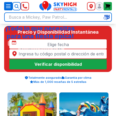
SkyHigh Logo
¡Todo lo que necesitas
Precio y Disponibilidad Instantánea
para una fiesta épica!
Renta de Brincolines y Toboganes
Elige fecha
Acuáticos Cerca de Mí
Verificar disponibilidad
Totalmente asegurado
Garantía por clima
Más de 1,000 reseñas de 5 estrellas