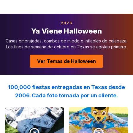
2026
Ya Viene Halloween
Casas embrujadas, combos de miedo e inflables de calabaza.
Los fines de semana de octubre en Texas se agotan primero.
Ver Temas de Halloween
100,000 fiestas entregadas en Texas desde
2006. Cada foto tomada por un cliente.
Reviewed on
Instagram
by
shawnacollinsevents
Reviewed on
TikTok
:
by
It was 
conn