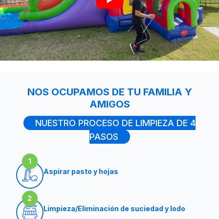
Cuando las mamás y papás quieren que su fiesta salga
Reserva Tus Artículos Hoy
Reservar es simple:
Explora nuestro catálogo en línea.
Usa vistas previas AR y videos 360° para seleccionar el
Reserva en línea con
solo 50% de anticipo (25% para
Relájate mientras nuestros equipos entregan, anclan y
NOS OCUPAMOS DE TU FAMILIA Y
Ya sea que estés planeando un cumpleaños en el pati
AMIGOS
Con la
selección más grande de brincolines, toboga
NUESTRO PROCESO DE LIMPIEZA DE 4
PASOS
1
Aspirar pasto y hojas
2
Limpieza/Eliminación de suciedad y lodo