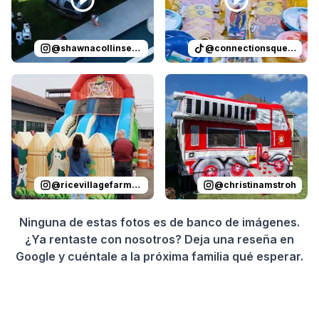
@
shawnacollinsevents
@
connectionsqueen
Reviewed on
Instagram
by
ricevillagefarmersmarket
Reviewed on
Instagram
by
:
Sli
c
@
ricevillagefarmersmarket
@
christinamstroh
Ninguna de estas fotos es de banco de imágenes.
¿Ya rentaste con nosotros? Deja una reseña en
Google y cuéntale a la próxima familia qué esperar.