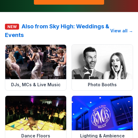
Also from Sky High: Weddings &
NEW
View all →
Events
DJs, MCs & Live Music
Photo Booths
Dance Floors
Lighting & Ambience