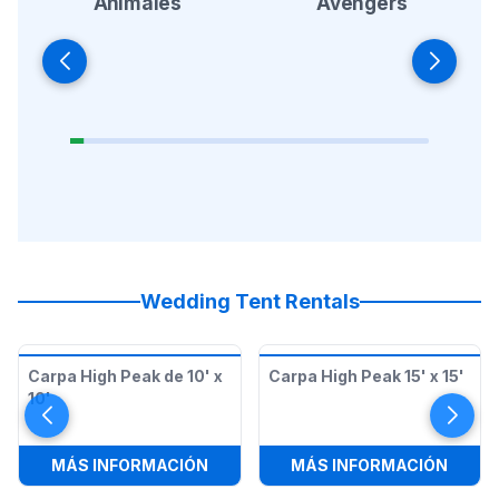
Animales
Avengers
Wedding Tent Rentals
Carpa High Peak de 10' x
Carpa High Peak 15' x 15'
10'
:
CARPA HIGH PEAK DE 10' X 10'
:
CARPA
MÁS INFORMACIÓN
MÁS INFORMACIÓN