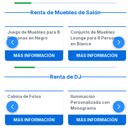
Renta de Muebles de Salón
Juego de Muebles para 8
Conjunto de Muebles
Personas en Negro
Lounge para 8 Personas
en Blanco
:
JUEGO DE MUEBLES PARA 8 PERS
:
CONJ
MÁS INFORMACIÓN
MÁS INFORMACIÓN
Renta de DJ
Cabina de Fotos
Iluminación
Personalizada con
Monograma
:
CABINA DE FOTOS
:
ILUM
MÁS INFORMACIÓN
MÁS INFORMACIÓN