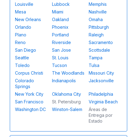
Louisville
Lubbock
Memphis
Mesa
Miami
Nashville
New Orleans
Oakland
Omaha
Orlando
Phoenix
Pittsburgh
Plano
Portland
Raleigh
Reno
Riverside
Sacramento
San Diego
San Jose
Scottsdale
Seattle
St. Louis
Tampa
Toledo
Tucson
Tulsa
Corpus Christi
The Woodlands
Missouri City
Colorado
Indianapolis
Jacksonville
Springs
New York City
Oklahoma City
Philadelphia
San Francisco
St. Petersburg
Virginia Beach
Washington DC
Winston-Salem
Áreas de
Entrega por
Estado