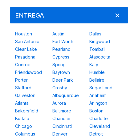
ENTREGA
Houston
Austin
Dallas
San Antonio
Fort Worth
Kingwood
Clear Lake
Pearland
Tomball
Pasadena
Cypress
Atascocita
Conroe
Spring
Katy
Friendswood
Baytown
Humble
Porter
Deer Park
Bellaire
Stafford
Crosby
Sugar Land
Galveston
Albuquerque
Anaheim
Atlanta
Aurora
Arlington
Bakersfield
Baltimore
Boston
Buffalo
Chandler
Charlotte
Chicago
Cincinnati
Cleveland
Columbus
Denver
Detroit