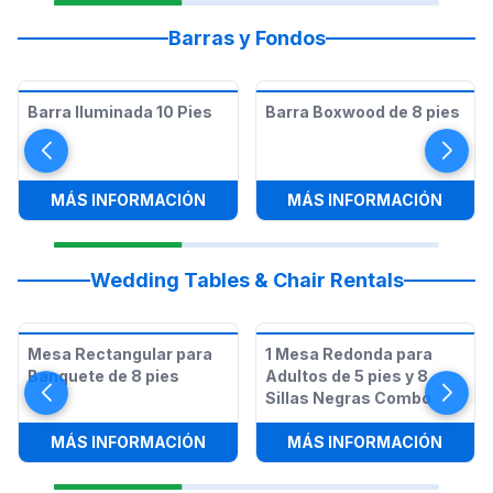
Barras y Fondos
Barra Iluminada 10 Pies
Barra Boxwood de 8 pies
:
BARRA ILUMINADA 10 PIES
:
BARR
MÁS INFORMACIÓN
MÁS INFORMACIÓN
Wedding Tables & Chair Rentals
Mesa Rectangular para
1 Mesa Redonda para
Banquete de 8 pies
Adultos de 5 pies y 8
Sillas Negras Combo
:
MESA RECTANGULAR PARA BANQUE
:
1 ME
MÁS INFORMACIÓN
MÁS INFORMACIÓN