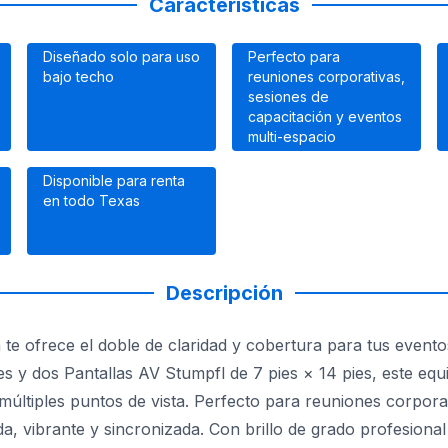
Características
Diseñado solo para uso
Perfecto para
bajo techo
reuniones corporativas,
sesiones de
capacitación y eventos
multi-espacio
Disponible para renta
en todo Texas
Descripción
te ofrece el doble de claridad y cobertura para tus event
 dos Pantallas AV Stumpfl de 7 pies × 14 pies, este equi
múltiples puntos de vista. Perfecto para reuniones corpora
a, vibrante y sincronizada. Con brillo de grado profesional