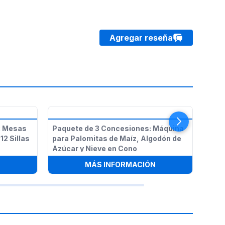
Agregar reseña
2 Mesas
Paquete de 3 Concesiones: Máquina
Máqu
12 Sillas
para Palomitas de Maíz, Algodón de
Azúcar y Nieve en Cono
:
MÁQUINA DE NIEVE EN CONO, 2 MESAS RECTANGULARES Y PA
:
PAQUETE DE 3 CO
N
MÁS INFORMACIÓN