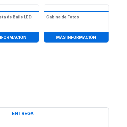
sta de Baile LED
Cabina de Fotos
CA - 12' X 12'
:
RENTA DE PISTA DE BAILE LED 16FT X 16FT
:
CABINA DE F
NFORMACIÓN
MÁS INFORMACIÓN
ENTREGA