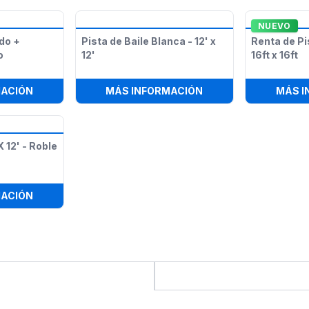
NUEVO
do +
Pista de Baile Blanca - 12' x
Renta de Pi
o
12'
16ft x 16ft
A LED
:
GOBO PERSONALIZADO + PROYECTOR DE GOBO
:
PISTA DE BAILE BLAN
MACIÓN
MÁS INFORMACIÓN
MÁS I
X 12' - Roble
PANTALLA
:
PISTA DE BAILE 12' X 12' - ROBLE
MACIÓN