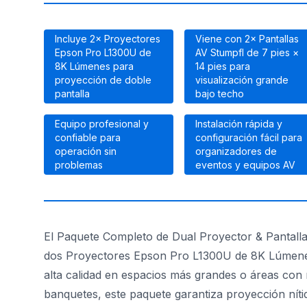
Incluye 2× Proyectores
Viene con 2× Pantallas
Epson Pro L1300U de
AV Stumpfl de 7 pies ×
8K Lúmenes para
14 pies para
proyección de doble
visualización grande
pantalla
bajo techo
Equipo profesional y
Instalación rápida y
confiable para
configuración fácil para
operación sin
organizadores de
problemas
eventos y equipos AV
El Paquete Completo de Dual Proyector & Pantalla 
dos Proyectores Epson Pro L1300U de 8K Lúmenes y
alta calidad en espacios más grandes o áreas con 
banquetes, este paquete garantiza proyección nítid