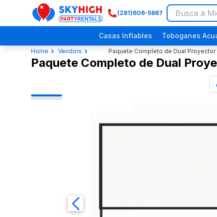
(281)606-5867
SkyHigh Logo
Casas Inflables
Toboganes Acuá
Home
Vendors
Paquete Completo de Dual Proyector 
Paquete Completo de Dual Proyec
Festivales Religiosos
Eventos Comunitarios
Picnics Empresariales
Fiestas de Dinosaurios
Fiestas p