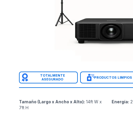
TOTALMENTE
PRODUCTOS LIMPIOS
ASEGURADO
Tamaño (Largo x Ancho x Alto)
:
14ft W x
Energía
:
2
7ft H