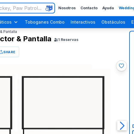
Nosotros
Contacto
Ayuda
Wedding
ticos
Toboganes Combo
Interactivos
Obstáculos
E
& Pantalla
tor & Pantalla
1
Reservas
SHARE
ara Adultos
Fiestas de Halloween
Fiestas del Día del Trabajo