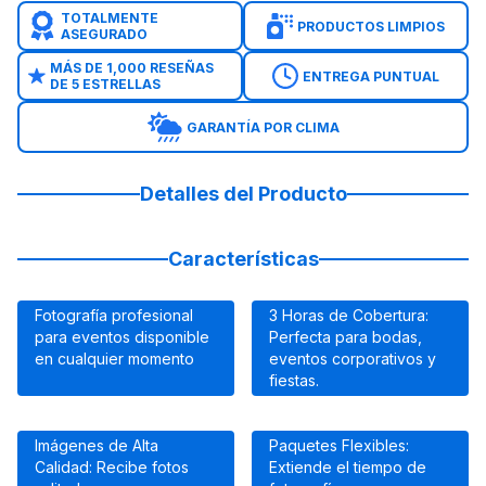
TOTALMENTE
PRODUCTOS LIMPIOS
ASEGURADO
MÁS DE 1,000 RESEÑAS
ENTREGA PUNTUAL
DE 5 ESTRELLAS
GARANTÍA POR CLIMA
Detalles del Producto
Características
Fotografía profesional
3 Horas de Cobertura:
para eventos disponible
Perfecta para bodas,
en cualquier momento
eventos corporativos y
fiestas.
Imágenes de Alta
Paquetes Flexibles:
Calidad: Recibe fotos
Extiende el tiempo de