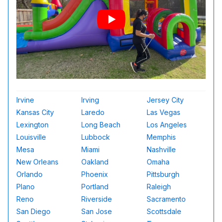
Irvine
Irving
Jersey City
Kansas City
Laredo
Las Vegas
Lexington
Long Beach
Los Angeles
Louisville
Lubbock
Memphis
Mesa
Miami
Nashville
New Orleans
Oakland
Omaha
Orlando
Phoenix
Pittsburgh
Plano
Portland
Raleigh
Reno
Riverside
Sacramento
San Diego
San Jose
Scottsdale