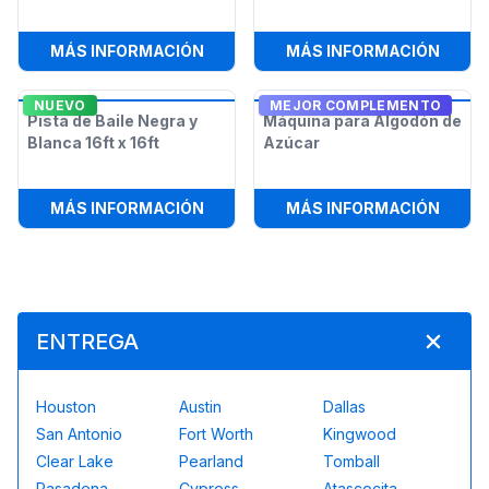
:
FOTOCABINA DIGIBOOTH (SOLO DIG
:
DJ/M
MÁS INFORMACIÓN
MÁS INFORMACIÓN
NUEVO
MEJOR COMPLEMENTO
Pista de Baile Negra y
Máquina para Algodón de
Blanca 16ft x 16ft
Azúcar
:
PISTA DE BAILE NEGRA Y BLANCA 1
:
MÁQU
MÁS INFORMACIÓN
MÁS INFORMACIÓN
ENTREGA
Houston
Austin
Dallas
San Antonio
Fort Worth
Kingwood
Clear Lake
Pearland
Tomball
Pasadena
Cypress
Atascocita