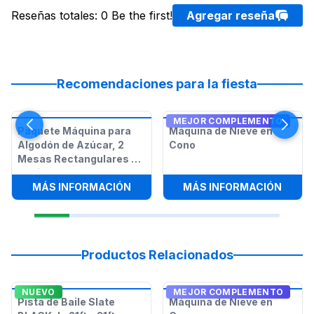
Reseñas totales
:
0
Be the first!
Agregar reseña
Recomendaciones para la fiesta
MEJOR COMPLEMENTO
Paquete Máquina para
Máquina de Nieve en
Algodón de Azúcar, 2
Cono
Mesas Rectangulares y
12 Sillas
:
PAQUETE MÁQUINA PARA ALGODÓN 
:
MÁQU
MÁS INFORMACIÓN
MÁS INFORMACIÓN
Productos Relacionados
NUEVO
MEJOR COMPLEMENTO
Pista de Baile Slate
Máquina de Nieve en