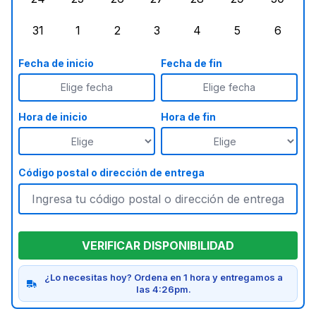
lunes, agosto 24, 2026
martes, agosto 25, 2026
miércoles, agosto 26, 2026
jueves, agosto 27, 2026
viernes, agosto 28, 2
sábado, agost
doming
31
1
2
3
4
5
6
lunes, agosto 31, 2026
martes, septiembre 1, 2026
miércoles, septiembre 2, 2026
jueves, septiembre 3, 2026
viernes, septiembre 4
sábado, septi
doming
Fecha de inicio
Fecha de fin
Elige fecha
Elige fecha
Hora de inicio
Hora de fin
Código postal o dirección de entrega
VERIFICAR DISPONIBILIDAD
¿Lo necesitas hoy? Ordena en 1 hora y entregamos a
las 4:26pm.