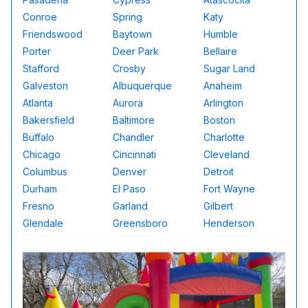
Conroe
Spring
Katy
Friendswood
Baytown
Humble
Porter
Deer Park
Bellaire
Stafford
Crosby
Sugar Land
Galveston
Albuquerque
Anaheim
Atlanta
Aurora
Arlington
Bakersfield
Baltimore
Boston
Buffalo
Chandler
Charlotte
Chicago
Cincinnati
Cleveland
Columbus
Denver
Detroit
Durham
El Paso
Fort Wayne
Fresno
Garland
Gilbert
Glendale
Greensboro
Henderson