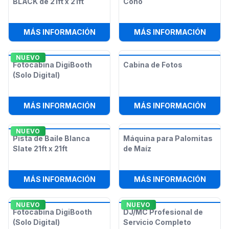
BLACK de 21ft x 21ft
Cono
:
PISTA DE BAILE SLATE BLACK DE 21
:
MÁQU
MÁS INFORMACIÓN
MÁS INFORMACIÓN
NUEVO
Fotocabina DigiBooth
Cabina de Fotos
(Solo Digital)
:
FOTOCABINA DIGIBOOTH (SOLO DIG
:
CABI
MÁS INFORMACIÓN
MÁS INFORMACIÓN
NUEVO
Pista de Baile Blanca
Máquina para Palomitas
Slate 21ft x 21ft
de Maíz
:
PISTA DE BAILE BLANCA SLATE 21F
:
MÁQU
MÁS INFORMACIÓN
MÁS INFORMACIÓN
NUEVO
NUEVO
Fotocabina DigiBooth
DJ/MC Profesional de
(Solo Digital)
Servicio Completo