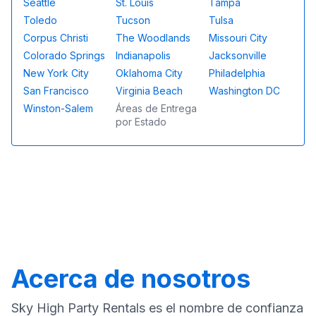
Seattle
St. Louis
Tampa
Toledo
Tucson
Tulsa
Corpus Christi
The Woodlands
Missouri City
Colorado Springs
Indianapolis
Jacksonville
New York City
Oklahoma City
Philadelphia
San Francisco
Virginia Beach
Washington DC
Winston-Salem
Áreas de Entrega
por Estado
Acerca de nosotros
Sky High Party Rentals es el nombre de confianza